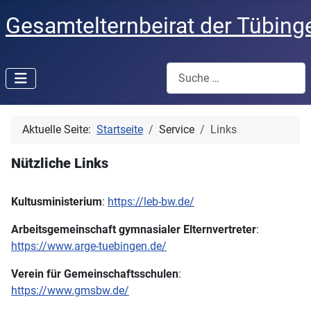
Gesamtelternbeirat der Tübing
Suchen
Aktuelle Seite:
Startseite
Service
Links
Nützliche Links
Kultusministerium
:
https://leb-bw.de/
Arbeitsgemeinschaft gymnasialer Elternvertreter
:
https://www.arge-tuebingen.de/
Verein für Gemeinschaftsschulen
:
https://www.gmsbw.de/